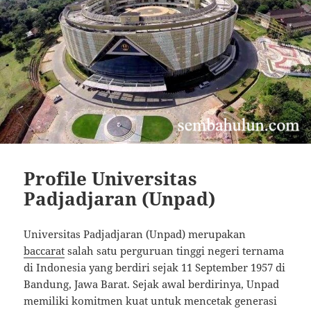
Profile Universitas
Padjadjaran (Unpad)
Universitas Padjadjaran (Unpad) merupakan
baccarat
salah satu perguruan tinggi negeri ternama
di Indonesia yang berdiri sejak 11 September 1957 di
Bandung, Jawa Barat. Sejak awal berdirinya, Unpad
memiliki komitmen kuat untuk mencetak generasi