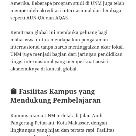
Amerika. Beberapa program studi di UNM juga telah
memperoleh akreditasi internasional dari lembaga
seperti AUN-QA dan AQAS.
Kemitraan global ini membuka peluang bagi
mahasiswa untuk mendapatkan pengalaman
internasional tanpa harus meninggalkan akar lokal.
UNM juga menjadi bagian dari jaringan pendidikan
tinggi internasional yang memperkuat posisi
akademiknya di kancah global.
🏫 Fasilitas Kampus yang
Mendukung Pembelajaran
Kampus utama UNM terletak di Jalan Andi
Pangerang Pettarani, Kota Makassar, dengan
lingkungan yang hijau dan tertata rapi. Fasilitas