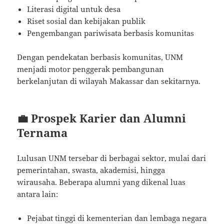
Literasi digital untuk desa
Riset sosial dan kebijakan publik
Pengembangan pariwisata berbasis komunitas
Dengan pendekatan berbasis komunitas, UNM
menjadi motor penggerak pembangunan
berkelanjutan di wilayah Makassar dan sekitarnya.
💼 Prospek Karier dan Alumni
Ternama
Lulusan UNM tersebar di berbagai sektor, mulai dari
pemerintahan, swasta, akademisi, hingga
wirausaha. Beberapa alumni yang dikenal luas
antara lain:
Pejabat tinggi di kementerian dan lembaga negara