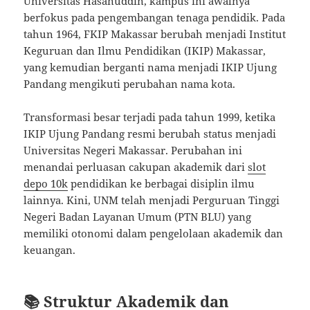
Universitas Hasanuddin, kampus ini awalnya
berfokus pada pengembangan tenaga pendidik. Pada
tahun 1964, FKIP Makassar berubah menjadi Institut
Keguruan dan Ilmu Pendidikan (IKIP) Makassar,
yang kemudian berganti nama menjadi IKIP Ujung
Pandang mengikuti perubahan nama kota.
Transformasi besar terjadi pada tahun 1999, ketika
IKIP Ujung Pandang resmi berubah status menjadi
Universitas Negeri Makassar. Perubahan ini
menandai perluasan cakupan akademik dari
slot
depo 10k
pendidikan ke berbagai disiplin ilmu
lainnya. Kini, UNM telah menjadi Perguruan Tinggi
Negeri Badan Layanan Umum (PTN BLU) yang
memiliki otonomi dalam pengelolaan akademik dan
keuangan.
📚 Struktur Akademik dan