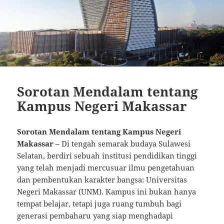
Sorotan Mendalam tentang
Kampus Negeri Makassar
Sorotan Mendalam tentang Kampus Negeri
Makassar –
Di tengah semarak budaya Sulawesi
Selatan, berdiri sebuah institusi pendidikan tinggi
yang telah menjadi mercusuar ilmu pengetahuan
dan pembentukan karakter bangsa: Universitas
Negeri Makassar (UNM). Kampus ini bukan hanya
tempat belajar, tetapi juga ruang tumbuh bagi
generasi pembaharu yang siap menghadapi