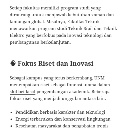
Setiap fakultas memiliki program studi yang
dirancang untuk menjawab kebutuhan zaman dan
tantangan global. Misalnya, Fakultas Teknik
menawarkan program studi Teknik Sipil dan Teknik
Elektro yang berfokus pada inovasi teknologi dan
pembangunan berkelanjutan.
🧠 Fokus Riset dan Inovasi
Sebagai kampus yang terus berkembang, UNM
menempatkan riset sebagai fondasi utama dalam
slot bet kecil
pengembangan akademik. Beberapa
fokus riset yang menjadi unggulan antara lain:
Pendidikan berbasis karakter dan teknologi
Energi terbarukan dan konservasi lingkungan
Kesehatan masyarakat dan pengobatan tropis