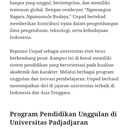
bangsa yang unggul, berintegritas, dan memiliki
wawasan global. Dengan semboyan “Ngawangun
Nagara, Ngamumule Budaya,” Unpad bertekad
memberikan kontribusi nyata dalam pengembangan
ilmu pengetahuan, teknologi, serta kebudayaan
Indonesia.
Reputasi Unpad sebagai universitas riset terus
berkembang pesat. Kampus ini di kenal memiliki
sistem pendidikan yang berorientasi pada kualitas
akademik dan karakter. Melalui berbagai program
unggulan dan inovasi pembelajaran, Unpad berhasil
menempatkan diri di jajaran universitas terbaik di
Indonesia dan Asia Tenggara.
Program Pendidikan Unggulan di
Universitas Padjadjaran