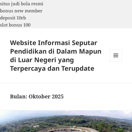
situs judi bola resmi
bonus new member
deposit 10rb
slot bonus 100
Website Informasi Seputar
Pendidikan di Dalam Mapun
di Luar Negeri yang
MENU
Terpercaya dan Terupdate
DAN
WIDGET
Bulan:
Oktober 2025