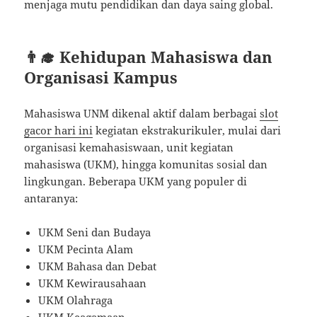
menjaga mutu pendidikan dan daya saing global.
👨‍🎓 Kehidupan Mahasiswa dan
Organisasi Kampus
Mahasiswa UNM dikenal aktif dalam berbagai
slot
gacor hari ini
kegiatan ekstrakurikuler, mulai dari
organisasi kemahasiswaan, unit kegiatan
mahasiswa (UKM), hingga komunitas sosial dan
lingkungan. Beberapa UKM yang populer di
antaranya:
UKM Seni dan Budaya
UKM Pecinta Alam
UKM Bahasa dan Debat
UKM Kewirausahaan
UKM Olahraga