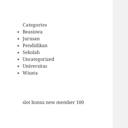
Categories
Beasiswa
Jurusan
Pendidikan
Sekolah
Uncategorized
Universitas
Wisata
slot bonus new member 100