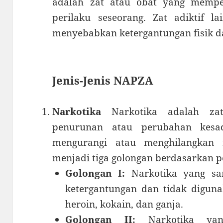
adalah zat atau obat yang mempe
perilaku seseorang. Zat adiktif l
menyebabkan ketergantungan fisik da
Jenis-Jenis NAPZA
Narkotika
Narkotika adalah za
penurunan atau perubahan kesad
mengurangi atau menghilangkan r
menjadi tiga golongan berdasarkan p
Golongan I:
Narkotika yang sa
ketergantungan dan tidak diguna
heroin, kokain, dan ganja.
Golongan II:
Narkotika yan