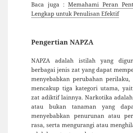
Baca juga :
Memahami Peran Pent
Lengkap untuk Penulisan Efektif
Pengertian NAPZA
NAPZA adalah istilah yang dig
berbagai jenis zat yang dapat mempe
menyebabkan perubahan perilaku, 
mencakup tiga kategori utama, yait
zat adiktif lainnya. Narkotika adala
atau bukan tanaman yang da
menyebabkan penurunan atau per
rasa, serta mengurangi atau menghil