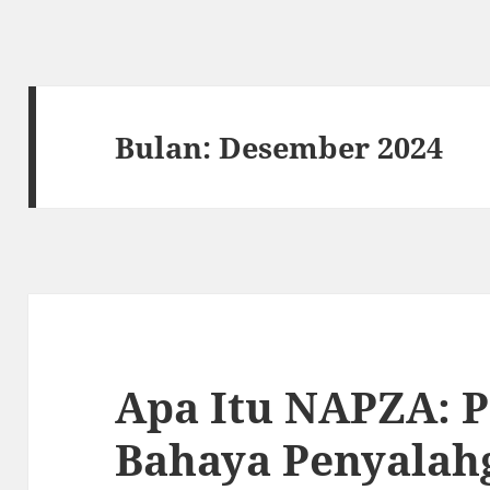
Bulan:
Desember 2024
Apa Itu NAPZA: P
Bahaya Penyala