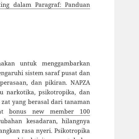
ing dalam Paragraf: Panduan
unakan untuk menggambarkan
ngaruhi sistem saraf pusat dan
perasaan, dan pikiran. NAPZA
u narkotika, psikotropika, dan
h zat yang berasal dari tanaman
pat
bonus new member 100
ubahan kesadaran, hilangnya
angkan rasa nyeri. Psikotropika