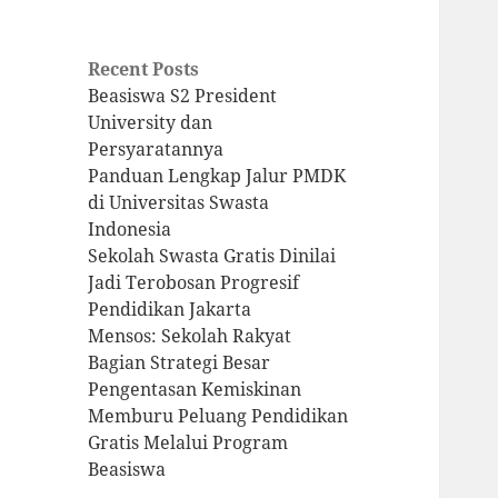
Recent Posts
Beasiswa S2 President
University dan
Persyaratannya
Panduan Lengkap Jalur PMDK
di Universitas Swasta
Indonesia
Sekolah Swasta Gratis Dinilai
Jadi Terobosan Progresif
Pendidikan Jakarta
Mensos: Sekolah Rakyat
Bagian Strategi Besar
Pengentasan Kemiskinan
Memburu Peluang Pendidikan
Gratis Melalui Program
Beasiswa