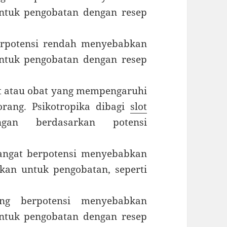
ntuk pengobatan dengan resep
rpotensi rendah menyebabkan
ntuk pengobatan dengan resep
at atau obat yang mempengaruhi
orang. Psikotropika dibagi
slot
an berdasarkan potensi
angat berpotensi menyebabkan
kan untuk pengobatan, seperti
ng berpotensi menyebabkan
ntuk pengobatan dengan resep