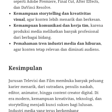
seperti Adobe Premiere, Final Cut, After Effects,
dan DaVinci Resolve.
Kemampuan storytelling dan kreativitas
visual
, agar konten lebih menarik dan berkesan.
Kemampuan komunikasi dan kerja tim
, karena
produksi media melibatkan banyak profesional
dari berbagai bidang.
Pemahaman tren industri media dan hiburan
,
agar konten tetap relevan dan diminati audiens.
Kesimpulan
Jurusan Televisi dan Film membuka banyak peluang
karier menarik, dari sutradara, penulis naskah,
editor, animator, hingga content creator digital. Di
era modern, kemampuan kreativitas, teknologi, dan
storytelling menjadi kunci sukses bagi lulusan.
Industri media yang terus berkembang