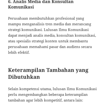
6.
Analis Media dan Konsultan
Komunikasi
Perusahaan membutuhkan profesional yang
mampu menganalisis tren media dan merancang
strategi komunikasi. Lulusan Ilmu Komunikasi
dapat menjadi analis media, konsultan komunikasi,
atau spesialis strategi konten untuk membantu
perusahaan memahami pasar dan audiens secara
lebih efektif.
Keterampilan Tambahan yang
Dibutuhkan
Selain kompetensi utama, lulusan Ilmu Komunikasi
perlu mengembangkan beberapa keterampilan
tambahan agar lebih kompetitif, antara lain: