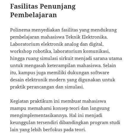
Fasilitas Penunjang
Pembelajaran
Polinema menyediakan fasilitas yang mendukung
pembelajaran mahasiswa Teknik Elektronika.
Laboratorium elektronik analog dan digital,
workshop robotika, laboratorium komunikasi,
hingga ruang simulasi sirkuit menjadi sarana utama
untuk mengasah keterampilan mahasiswa. Selain
itu, kampus juga memiliki dukungan software
desain elektronik modern yang digunakan untuk
praktik perancangan dan simulasi.
Kegiatan praktikum ini membuat mahasiswa
mampu memahami konsep teori dan langsung
mengimplementasikannya. Hal ini menjadi
keunggulan tersendiri dibandingkan program studi
lain yang lebih berfokus pada teori.