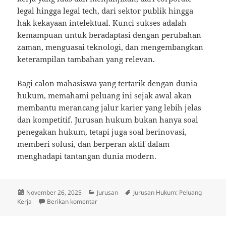
legal hingga legal tech, dari sektor publik hingga
hak kekayaan intelektual. Kunci sukses adalah
kemampuan untuk beradaptasi dengan perubahan
zaman, menguasai teknologi, dan mengembangkan
keterampilan tambahan yang relevan.
Bagi calon mahasiswa yang tertarik dengan dunia
hukum, memahami peluang ini sejak awal akan
membantu merancang jalur karier yang lebih jelas
dan kompetitif. Jurusan hukum bukan hanya soal
penegakan hukum, tetapi juga soal berinovasi,
memberi solusi, dan berperan aktif dalam
menghadapi tantangan dunia modern.
Diposkan
Kategori
Tag
November 26, 2025
Jurusan
Jurusan Hukum: Peluang
pada
untuk Jurusan Hukum: Peluang Kerja
Kerja
Berikan komentar