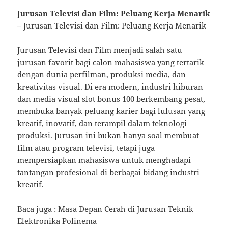
Jurusan Televisi dan Film: Peluang Kerja Menarik
–
Jurusan Televisi dan Film: Peluang Kerja Menarik
Jurusan Televisi dan Film menjadi salah satu
jurusan favorit bagi calon mahasiswa yang tertarik
dengan dunia perfilman, produksi media, dan
kreativitas visual. Di era modern, industri hiburan
dan media visual
slot bonus 100
berkembang pesat,
membuka banyak peluang karier bagi lulusan yang
kreatif, inovatif, dan terampil dalam teknologi
produksi. Jurusan ini bukan hanya soal membuat
film atau program televisi, tetapi juga
mempersiapkan mahasiswa untuk menghadapi
tantangan profesional di berbagai bidang industri
kreatif.
Baca juga :
Masa Depan Cerah di Jurusan Teknik
Elektronika Polinema