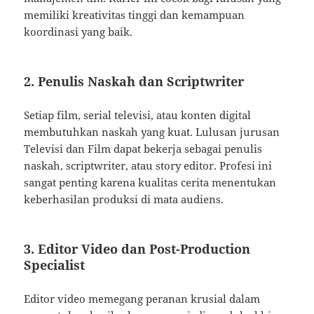
memiliki kreativitas tinggi dan kemampuan
koordinasi yang baik.
2.
Penulis Naskah dan Scriptwriter
Setiap film, serial televisi, atau konten digital
membutuhkan naskah yang kuat. Lulusan jurusan
Televisi dan Film dapat bekerja sebagai penulis
naskah, scriptwriter, atau story editor. Profesi ini
sangat penting karena kualitas cerita menentukan
keberhasilan produksi di mata audiens.
3.
Editor Video dan Post-Production
Specialist
Editor video memegang peranan krusial dalam