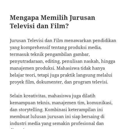
Mengapa Memilih Jurusan
Televisi dan Film?
Jurusan Televisi dan Film menawarkan pendidikan
yang komprehensif tentang produksi media,
termasuk teknik pengambilan gambar,
penyutradaraan, editing, penulisan naskah, hingga
manajemen produksi. Mahasiswa tidak hanya
belajar teori, tetapi juga praktik langsung melalui
proyek film, dokumenter, dan program televisi.
Selain kreativitas, mahasiswa juga dilatih
kemampuan teknis, manajemen tim, komunikasi,
dan storytelling. Kombinasi keterampilan ini
membuat lulusan jurusan ini siap bersaing di
industri media yang semakin profesional dan