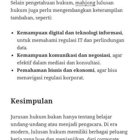
Selain pengetahuan hukum,
mahjong
lulusan
hukum juga perlu mengembangkan keterampilan
tambahan, seperti:
Kemampuan digital dan teknologi informasi
,
untuk memahami regulasi IT dan perlindungan
data.
Kemampuan komunikasi dan negosiasi
, agar
efektif dalam mediasi dan konsultasi.
Pemahaman bisnis dan ekonomi
, agar bisa
menavigasi regulasi korporat.
Kesimpulan
Jurusan hukum bukan hanya tentang belajar
undang-undang atau menjadi pengacara. Di era
modern, lulusan hukum memiliki berbagai peluang
kerja yang luas dan menjanjikan, dari corporate