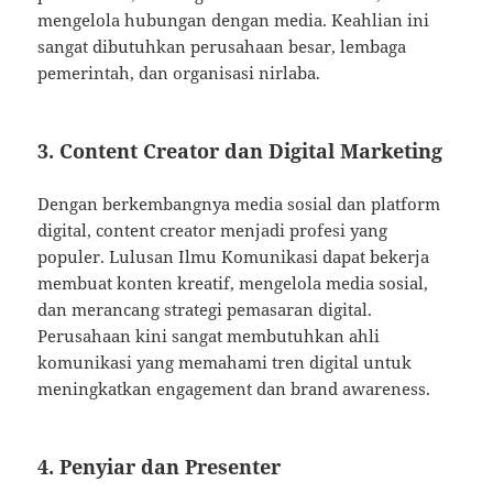
mengelola hubungan dengan media. Keahlian ini
sangat dibutuhkan perusahaan besar, lembaga
pemerintah, dan organisasi nirlaba.
3.
Content Creator dan Digital Marketing
Dengan berkembangnya media sosial dan platform
digital, content creator menjadi profesi yang
populer. Lulusan Ilmu Komunikasi dapat bekerja
membuat konten kreatif, mengelola media sosial,
dan merancang strategi pemasaran digital.
Perusahaan kini sangat membutuhkan ahli
komunikasi yang memahami tren digital untuk
meningkatkan engagement dan brand awareness.
4.
Penyiar dan Presenter