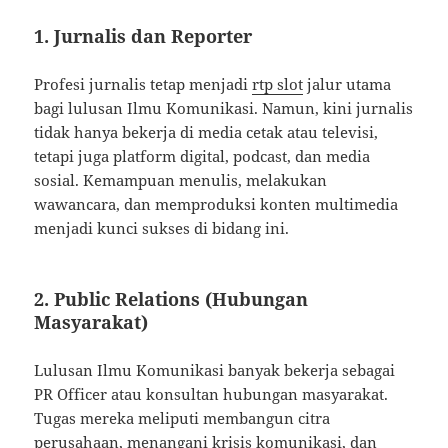
1.
Jurnalis dan Reporter
Profesi jurnalis tetap menjadi
rtp slot
jalur utama
bagi lulusan Ilmu Komunikasi. Namun, kini jurnalis
tidak hanya bekerja di media cetak atau televisi,
tetapi juga platform digital, podcast, dan media
sosial. Kemampuan menulis, melakukan
wawancara, dan memproduksi konten multimedia
menjadi kunci sukses di bidang ini.
2.
Public Relations (Hubungan
Masyarakat)
Lulusan Ilmu Komunikasi banyak bekerja sebagai
PR Officer atau konsultan hubungan masyarakat.
Tugas mereka meliputi membangun citra
perusahaan, menangani krisis komunikasi, dan