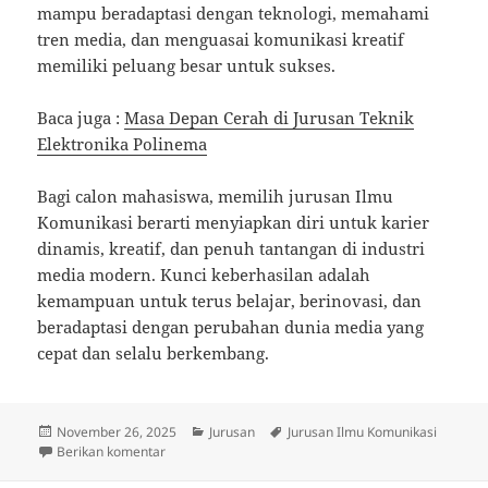
mampu beradaptasi dengan teknologi, memahami
tren media, dan menguasai komunikasi kreatif
memiliki peluang besar untuk sukses.
Baca juga :
Masa Depan Cerah di Jurusan Teknik
Elektronika Polinema
Bagi calon mahasiswa, memilih jurusan Ilmu
Komunikasi berarti menyiapkan diri untuk karier
dinamis, kreatif, dan penuh tantangan di industri
media modern. Kunci keberhasilan adalah
kemampuan untuk terus belajar, berinovasi, dan
beradaptasi dengan perubahan dunia media yang
cepat dan selalu berkembang.
Diposkan
Kategori
Tag
November 26, 2025
Jurusan
Jurusan Ilmu Komunikasi
pada
untuk Jurusan Ilmu Komunikasi
Berikan komentar