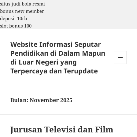
situs judi bola resmi
bonus new member
deposit 10rb
slot bonus 100
Website Informasi Seputar
Pendidikan di Dalam Mapun
di Luar Negeri yang
MENU
Terpercaya dan Terupdate
DAN
WIDGET
Bulan:
November 2025
Jurusan Televisi dan Film