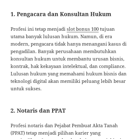
1.
Pengacara dan Konsultan Hukum
Profesi ini tetap menjadi
slot bonus 100
tujuan
utama banyak lulusan hukum. Namun, di era
modern, pengacara tidak hanya menangani kasus di
pengadilan. Banyak perusahaan membutuhkan
konsultan hukum untuk membantu urusan bisnis,
kontrak, hak kekayaan intelektual, dan compliance.
Lulusan hukum yang memahami hukum bisnis dan
teknologi digital akan memiliki peluang lebih besar
untuk sukses.
2.
Notaris dan PPAT
Profesi notaris dan Pejabat Pembuat Akta Tanah
(PPAT) tetap menjadi pilihan karier yang