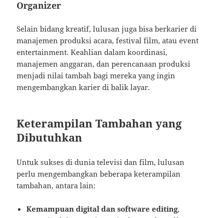
Organizer
Selain bidang kreatif, lulusan juga bisa berkarier di
manajemen produksi acara, festival film, atau event
entertainment. Keahlian dalam koordinasi,
manajemen anggaran, dan perencanaan produksi
menjadi nilai tambah bagi mereka yang ingin
mengembangkan karier di balik layar.
Keterampilan Tambahan yang
Dibutuhkan
Untuk sukses di dunia televisi dan film, lulusan
perlu mengembangkan beberapa keterampilan
tambahan, antara lain:
Kemampuan digital dan software editing
,