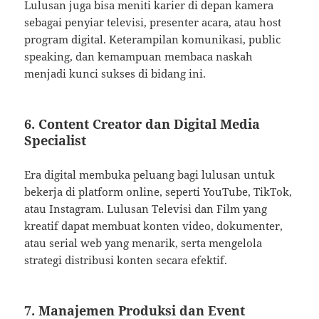
Lulusan juga bisa meniti karier di depan kamera
sebagai penyiar televisi, presenter acara, atau host
program digital. Keterampilan komunikasi, public
speaking, dan kemampuan membaca naskah
menjadi kunci sukses di bidang ini.
6.
Content Creator dan Digital Media
Specialist
Era digital membuka peluang bagi lulusan untuk
bekerja di platform online, seperti YouTube, TikTok,
atau Instagram. Lulusan Televisi dan Film yang
kreatif dapat membuat konten video, dokumenter,
atau serial web yang menarik, serta mengelola
strategi distribusi konten secara efektif.
7.
Manajemen Produksi dan Event