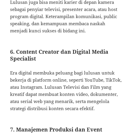
Lulusan juga bisa meniti karier di depan kamera
sebagai penyiar televisi, presenter acara, atau host
program digital. Keterampilan komunikasi, public
speaking, dan kemampuan membaca naskah
menjadi kunci sukses di bidang ini.
6.
Content Creator dan Digital Media
Specialist
Era digital membuka peluang bagi lulusan untuk
bekerja di platform online, seperti YouTube, TikTok,
atau Instagram. Lulusan Televisi dan Film yang
kreatif dapat membuat konten video, dokumenter,
atau serial web yang menarik, serta mengelola
strategi distribusi konten secara efektif.
7.
Manajemen Produksi dan Event