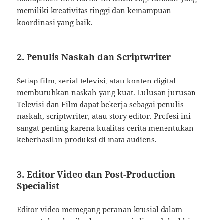
memiliki kreativitas tinggi dan kemampuan
koordinasi yang baik.
2.
Penulis Naskah dan Scriptwriter
Setiap film, serial televisi, atau konten digital
membutuhkan naskah yang kuat. Lulusan jurusan
Televisi dan Film dapat bekerja sebagai penulis
naskah, scriptwriter, atau story editor. Profesi ini
sangat penting karena kualitas cerita menentukan
keberhasilan produksi di mata audiens.
3.
Editor Video dan Post-Production
Specialist
Editor video memegang peranan krusial dalam