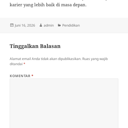
karier yang lebih baik di masa depan.
Diposkan
Penulis
Kategori
Juni 16, 2026
admin
Pendidikan
pada
Tinggalkan Balasan
Alamat email Anda tidak akan dipublikasikan.
Ruas yang wajib
ditandai
*
KOMENTAR
*