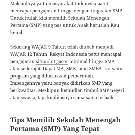
Maksudnya yaitu masyarakat Indonesia patut
mencapai pengajaran hingga dengan tingkatan SMP.
Untuk itulah kiat memilih Sekolah Menengah
Pertama (SMP) yang pas untuk Anak haruslah Kau
kenal.
Sekarang WAJAR 9 Tahun telah diubah menjadi
WAJAR 12 Tahun. Rakyat Indonesia patut mencapai
pengajaran
situs slot gacor
minimal hingga SMA
atau sederajat. Dapat MA, SMK, atau SMEA. Ini yaitu
program yang diharuskan pemerintah.
Imbangannya yaitu banyak didirikan SMP yang
berkwalitas. Meskipun kemudian timbul SMP negeri
atau swasta, tapi kualitasnya sama-sama terbaik.
Tips Memilih Sekolah Menengah
Pertama (SMP) Yang Tepat