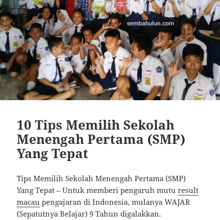
10 Tips Memilih Sekolah
Menengah Pertama (SMP)
Yang Tepat
Tips Memilih Sekolah Menengah Pertama (SMP)
Yang Tepat – Untuk memberi pengaruh mutu
result
macau
pengajaran di Indonesia, mulanya WAJAR
(Sepatutnya Belajar) 9 Tahun digalakkan.