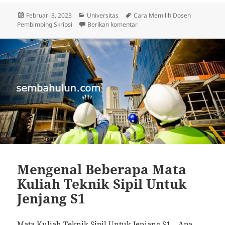
Diposkan
Kategori
Tag
Februari 3, 2023
Universitas
Cara Memilih Dosen
pada
untuk 10 Cara Memilih Dosen P
Pembimbing Skripsi
Berikan komentar
Mengenal Beberapa Mata
Kuliah Teknik Sipil Untuk
Jenjang S1
Mata Kuliah Teknik Sipil Untuk Jenjang S1 – Apa