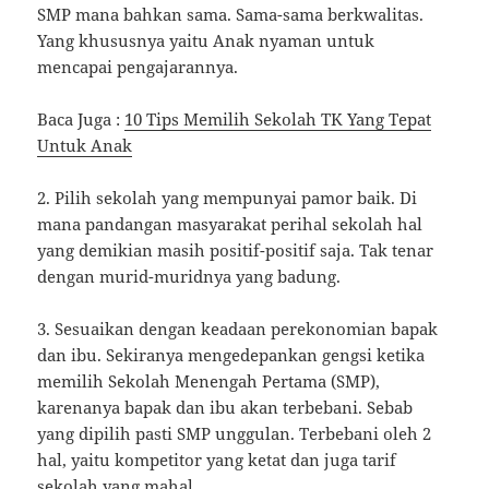
SMP mana bahkan sama. Sama-sama berkwalitas.
Yang khususnya yaitu Anak nyaman untuk
mencapai pengajarannya.
Baca Juga :
10 Tips Memilih Sekolah TK Yang Tepat
Untuk Anak
2. Pilih sekolah yang mempunyai pamor baik. Di
mana pandangan masyarakat perihal sekolah hal
yang demikian masih positif-positif saja. Tak tenar
dengan murid-muridnya yang badung.
3. Sesuaikan dengan keadaan perekonomian bapak
dan ibu. Sekiranya mengedepankan gengsi ketika
memilih Sekolah Menengah Pertama (SMP),
karenanya bapak dan ibu akan terbebani. Sebab
yang dipilih pasti SMP unggulan. Terbebani oleh 2
hal, yaitu kompetitor yang ketat dan juga tarif
sekolah yang mahal.