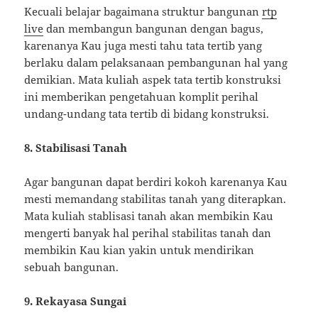
Kecuali belajar bagaimana struktur bangunan
rtp
live
dan membangun bangunan dengan bagus,
karenanya Kau juga mesti tahu tata tertib yang
berlaku dalam pelaksanaan pembangunan hal yang
demikian. Mata kuliah aspek tata tertib konstruksi
ini memberikan pengetahuan komplit perihal
undang-undang tata tertib di bidang konstruksi.
8. Stabilisasi Tanah
Agar bangunan dapat berdiri kokoh karenanya Kau
mesti memandang stabilitas tanah yang diterapkan.
Mata kuliah stablisasi tanah akan membikin Kau
mengerti banyak hal perihal stabilitas tanah dan
membikin Kau kian yakin untuk mendirikan
sebuah bangunan.
9. Rekayasa Sungai