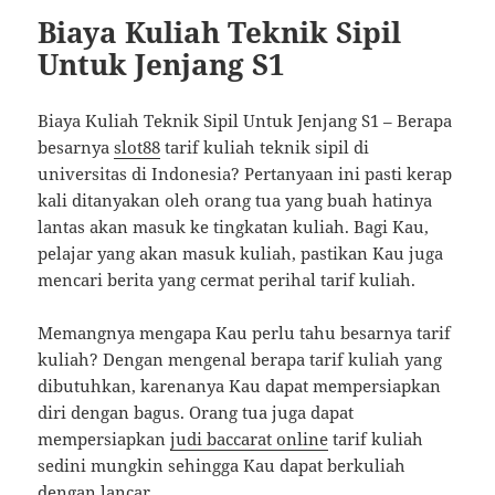
Biaya Kuliah Teknik Sipil
Untuk Jenjang S1
Biaya Kuliah Teknik Sipil Untuk Jenjang S1 – Berapa
besarnya
slot88
tarif kuliah teknik sipil di
universitas di Indonesia? Pertanyaan ini pasti kerap
kali ditanyakan oleh orang tua yang buah hatinya
lantas akan masuk ke tingkatan kuliah. Bagi Kau,
pelajar yang akan masuk kuliah, pastikan Kau juga
mencari berita yang cermat perihal tarif kuliah.
Memangnya mengapa Kau perlu tahu besarnya tarif
kuliah? Dengan mengenal berapa tarif kuliah yang
dibutuhkan, karenanya Kau dapat mempersiapkan
diri dengan bagus. Orang tua juga dapat
mempersiapkan
judi baccarat online
tarif kuliah
sedini mungkin sehingga Kau dapat berkuliah
dengan lancar.