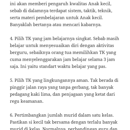
ini akan memberi pengaruh kwalitas Anak kecil,
sebab di dalamnya terdapat sistem, taktik, teknik,
serta materi pembelajaran untuk Anak kecil.
Banyaklah bertanya atau mencari kabarnya.
4. Pilih TK yang jam belajarnya singkat. Sebab masih
belajar untuk menyesuaikan diri dengan aktivitas
berguru, sebaiknya orang tua memilihkan TK yang
cuma menyelenggarakan jam belajar selama 3 jam
saja. Ini yaitu standart waktu belajar yang pas.
5. Pilih TK yang lingkungannya aman. Tak berada di
pinggir jalan raya yang tanpa gerbang, tak banyak
pedagang kaki lima, dan penjagaan yang ketat dari
regu keamanan.
6. Pertimbangkan jumlah murid dalam satu kelas.
Pastikan si kecil tak bersama dengan terlalu banyak
murid di kelas. Normalnya, perbandingan guru dan