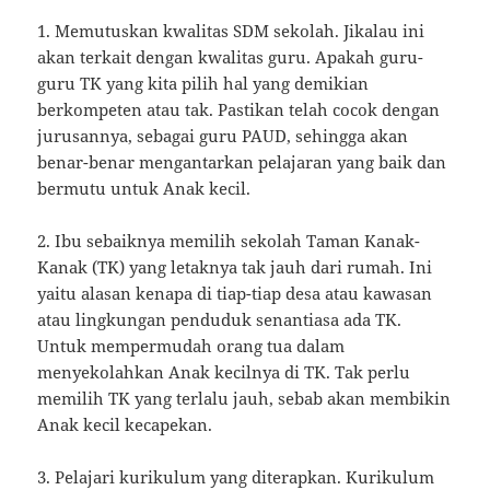
1. Memutuskan kwalitas SDM sekolah. Jikalau ini
akan terkait dengan kwalitas guru. Apakah guru-
guru TK yang kita pilih hal yang demikian
berkompeten atau tak. Pastikan telah cocok dengan
jurusannya, sebagai guru PAUD, sehingga akan
benar-benar mengantarkan pelajaran yang baik dan
bermutu untuk Anak kecil.
2. Ibu sebaiknya memilih sekolah Taman Kanak-
Kanak (TK) yang letaknya tak jauh dari rumah. Ini
yaitu alasan kenapa di tiap-tiap desa atau kawasan
atau lingkungan penduduk senantiasa ada TK.
Untuk mempermudah orang tua dalam
menyekolahkan Anak kecilnya di TK. Tak perlu
memilih TK yang terlalu jauh, sebab akan membikin
Anak kecil kecapekan.
3. Pelajari kurikulum yang diterapkan. Kurikulum