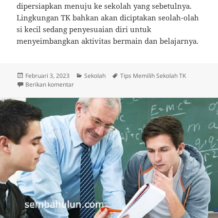
dipersiapkan menuju ke sekolah yang sebetulnya.
Lingkungan TK bahkan akan diciptakan seolah-olah
si kecil sedang penyesuaian diri untuk
menyeimbangkan aktivitas bermain dan belajarnya.
Diposkan
Kategori
Tag
Februari 3, 2023
Sekolah
Tips Memilih Sekolah TK
pada
untuk 10 Tips Memilih Sekolah TK Yang Tepat Untuk 
Berikan komentar