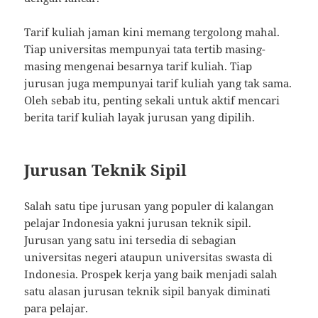
Tarif kuliah jaman kini memang tergolong mahal.
Tiap universitas mempunyai tata tertib masing-
masing mengenai besarnya tarif kuliah. Tiap
jurusan juga mempunyai tarif kuliah yang tak sama.
Oleh sebab itu, penting sekali untuk aktif mencari
berita tarif kuliah layak jurusan yang dipilih.
Jurusan Teknik Sipil
Salah satu tipe jurusan yang populer di kalangan
pelajar Indonesia yakni jurusan teknik sipil.
Jurusan yang satu ini tersedia di sebagian
universitas negeri ataupun universitas swasta di
Indonesia. Prospek kerja yang baik menjadi salah
satu alasan jurusan teknik sipil banyak diminati
para pelajar.