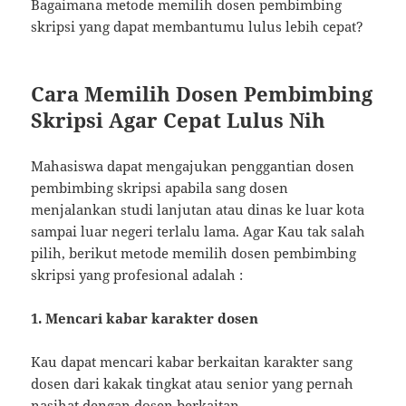
Bagaimana metode memilih dosen pembimbing
skripsi yang dapat membantumu lulus lebih cepat?
Cara Memilih Dosen Pembimbing
Skripsi Agar Cepat Lulus Nih
Mahasiswa dapat mengajukan penggantian dosen
pembimbing skripsi apabila sang dosen
menjalankan studi lanjutan atau dinas ke luar kota
sampai luar negeri terlalu lama. Agar Kau tak salah
pilih, berikut metode memilih dosen pembimbing
skripsi yang profesional adalah :
1. Mencari kabar karakter dosen
Kau dapat mencari kabar berkaitan karakter sang
dosen dari kakak tingkat atau senior yang pernah
nasihat dengan dosen berkaitan.