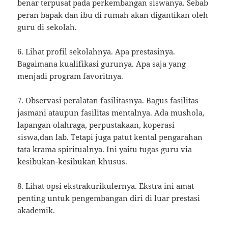
benar terpusat pada perkembangan siswanya. Sebab
peran bapak dan ibu di rumah akan digantikan oleh
guru di sekolah.
6. Lihat profil sekolahnya. Apa prestasinya.
Bagaimana kualifikasi gurunya. Apa saja yang
menjadi program favoritnya.
7. Observasi peralatan fasilitasnya. Bagus fasilitas
jasmani ataupun fasilitas mentalnya. Ada mushola,
lapangan olahraga, perpustakaan, koperasi
siswa,dan lab. Tetapi juga patut kental pengarahan
tata krama spiritualnya. Ini yaitu tugas guru via
kesibukan-kesibukan khusus.
8. Lihat opsi ekstrakurikulernya. Ekstra ini amat
penting untuk pengembangan diri di luar prestasi
akademik.