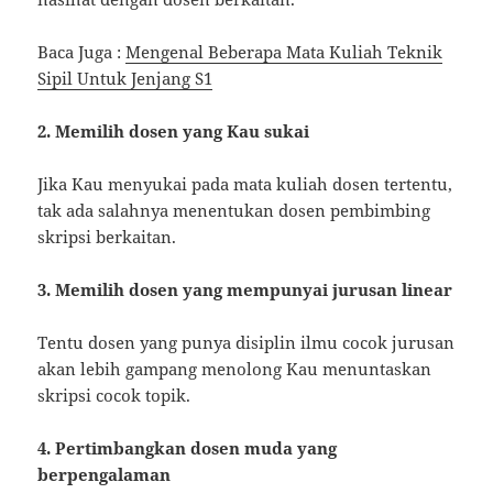
Baca Juga :
Mengenal Beberapa Mata Kuliah Teknik
Sipil Untuk Jenjang S1
2. Memilih dosen yang Kau sukai
Jika Kau menyukai pada mata kuliah dosen tertentu,
tak ada salahnya menentukan dosen pembimbing
skripsi berkaitan.
3. Memilih dosen yang mempunyai jurusan linear
Tentu dosen yang punya disiplin ilmu cocok jurusan
akan lebih gampang menolong Kau menuntaskan
skripsi cocok topik.
4. Pertimbangkan dosen muda yang
berpengalaman