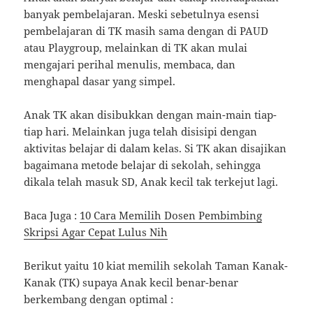
banyak pembelajaran. Meski sebetulnya esensi
pembelajaran di TK masih sama dengan di PAUD
atau Playgroup, melainkan di TK akan mulai
mengajari perihal menulis, membaca, dan
menghapal dasar yang simpel.
Anak TK akan disibukkan dengan main-main tiap-
tiap hari. Melainkan juga telah disisipi dengan
aktivitas belajar di dalam kelas. Si TK akan disajikan
bagaimana metode belajar di sekolah, sehingga
dikala telah masuk SD, Anak kecil tak terkejut lagi.
Baca Juga :
10 Cara Memilih Dosen Pembimbing
Skripsi Agar Cepat Lulus Nih
Berikut yaitu 10 kiat memilih sekolah Taman Kanak-
Kanak (TK) supaya Anak kecil benar-benar
berkembang dengan optimal :