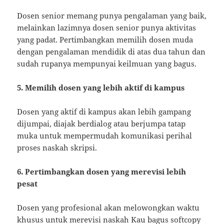
Dosen senior memang punya pengalaman yang baik,
melainkan lazimnya dosen senior punya aktivitas
yang padat. Pertimbangkan memilih dosen muda
dengan pengalaman mendidik di atas dua tahun dan
sudah rupanya mempunyai keilmuan yang bagus.
5. Memilih dosen yang lebih aktif di kampus
Dosen yang aktif di kampus akan lebih gampang
dijumpai, diajak berdialog atau berjumpa tatap
muka untuk mempermudah komunikasi perihal
proses naskah skripsi.
6. Pertimbangkan dosen yang merevisi lebih
pesat
Dosen yang profesional akan melowongkan waktu
khusus untuk merevisi naskah Kau bagus softcopy