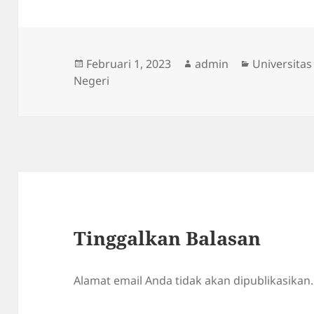
Diposkan
Penulis
Kategori
Februari 1, 2023
admin
Universitas
pada
Negeri
Tinggalkan Balasan
Alamat email Anda tidak akan dipublikasikan.