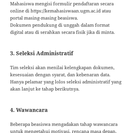
Mahasiswa mengisi formulir pendaftaran secara
online di https://kemahasiswaan.ugm.ac.id atau
portal masing-masing beasiswa.
Dokumen pendukung di unggah dalam format
digital atau di serahkan secara fisik jika di minta.
3. Seleksi Administratif
Tim seleksi akan menilai kelengkapan dokumen,
kesesuaian dengan syarat, dan kebenaran data.
Hanya pelamar yang lolos seleksi administratif yang
akan lanjut ke tahap berikutnya.
4. Wawancara
Beberapa beasiswa mengadakan tahap wawancara
untuk mengetahui motivasi, rencana masa depan,