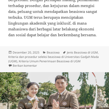
terhadap prosedur, dan kejujuran dalam mengisi
data, peluang untuk mendapatkan beasiswa sangat
terbuka. UGM terus berupaya menciptakan
lingkungan akademik yang inklusif, di mana
mahasiswa dari berbagai latar belakang ekonomi
dan sosial dapat belajar dan berkembang bersama.
Diposkan
Kategori
Tag
Desember 20, 2025
Beasiswa
Jenis Beasiswa di UGM
,
pada
Kriteria dan prosedur seleksi beasiswa di Universitas Gadjah Mada
(UGM)
,
Kriteria Umum Penerimaan Beasiswa di UGM
untuk Kriteria dan prosedur seleksi beasiswa di Uni
Berikan komentar