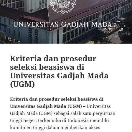
Kriteria dan prosedur
seleksi beasiswa di
Universitas Gadjah Mada
(UGM)
Kriteria dan prosedur seleksi beasiswa di
Universitas Gadjah Mada (UGM) –
Universitas
Gadjah Mada (UGM) sebagai salah satu perguruan
tinggi negeri terkemuka di Indonesia memiliki
komitmen tinggi dalam memberikan akses