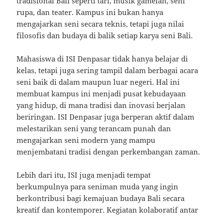
tradisional Bali seperti tari, musik gamelan, seni
rupa, dan teater. Kampus ini bukan hanya
mengajarkan seni secara teknis, tetapi juga nilai
filosofis dan budaya di balik setiap karya seni Bali.
Mahasiswa di ISI Denpasar tidak hanya belajar di
kelas, tetapi juga sering tampil dalam berbagai acara
seni baik di dalam maupun luar negeri. Hal ini
membuat kampus ini menjadi pusat kebudayaan
yang hidup, di mana tradisi dan inovasi berjalan
beriringan. ISI Denpasar juga berperan aktif dalam
melestarikan seni yang terancam punah dan
mengajarkan seni modern yang mampu
menjembatani tradisi dengan perkembangan zaman.
Lebih dari itu, ISI juga menjadi tempat
berkumpulnya para seniman muda yang ingin
berkontribusi bagi kemajuan budaya Bali secara
kreatif dan kontemporer. Kegiatan kolaboratif antar