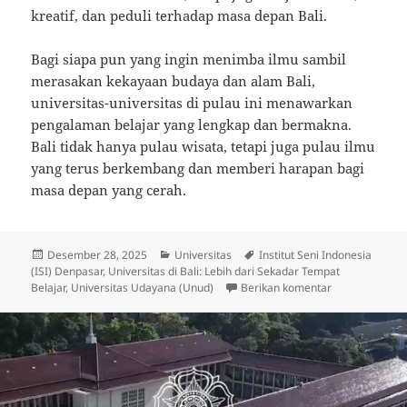
kreatif, dan peduli terhadap masa depan Bali.
Bagi siapa pun yang ingin menimba ilmu sambil
merasakan kekayaan budaya dan alam Bali,
universitas-universitas di pulau ini menawarkan
pengalaman belajar yang lengkap dan bermakna.
Bali tidak hanya pulau wisata, tetapi juga pulau ilmu
yang terus berkembang dan memberi harapan bagi
masa depan yang cerah.
Diposkan
Kategori
Tag
Desember 28, 2025
Universitas
Institut Seni Indonesia
pada
(ISI) Denpasar
,
Universitas di Bali: Lebih dari Sekadar Tempat
untuk Universit
Belajar
,
Universitas Udayana (Unud)
Berikan komentar