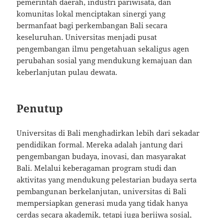
pemerintah daerah, industri pariwisata, dan
komunitas lokal menciptakan sinergi yang
bermanfaat bagi perkembangan Bali secara
keseluruhan. Universitas menjadi pusat
pengembangan ilmu pengetahuan sekaligus agen
perubahan sosial yang mendukung kemajuan dan
keberlanjutan pulau dewata.
Penutup
Universitas di Bali menghadirkan lebih dari sekadar
pendidikan formal. Mereka adalah jantung dari
pengembangan budaya, inovasi, dan masyarakat
Bali. Melalui keberagaman program studi dan
aktivitas yang mendukung pelestarian budaya serta
pembangunan berkelanjutan, universitas di Bali
mempersiapkan generasi muda yang tidak hanya
cerdas secara akademik, tetapi juga berjiwa sosial,