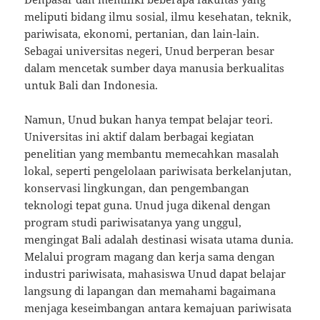
meliputi bidang ilmu sosial, ilmu kesehatan, teknik,
pariwisata, ekonomi, pertanian, dan lain-lain.
Sebagai universitas negeri, Unud berperan besar
dalam mencetak sumber daya manusia berkualitas
untuk Bali dan Indonesia.
Namun, Unud bukan hanya tempat belajar teori.
Universitas ini aktif dalam berbagai kegiatan
penelitian yang membantu memecahkan masalah
lokal, seperti pengelolaan pariwisata berkelanjutan,
konservasi lingkungan, dan pengembangan
teknologi tepat guna. Unud juga dikenal dengan
program studi pariwisatanya yang unggul,
mengingat Bali adalah destinasi wisata utama dunia.
Melalui program magang dan kerja sama dengan
industri pariwisata, mahasiswa Unud dapat belajar
langsung di lapangan dan memahami bagaimana
menjaga keseimbangan antara kemajuan pariwisata