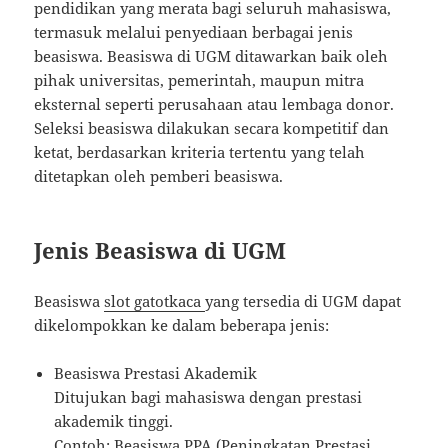
pendidikan yang merata bagi seluruh mahasiswa,
termasuk melalui penyediaan berbagai jenis
beasiswa. Beasiswa di UGM ditawarkan baik oleh
pihak universitas, pemerintah, maupun mitra
eksternal seperti perusahaan atau lembaga donor.
Seleksi beasiswa dilakukan secara kompetitif dan
ketat, berdasarkan kriteria tertentu yang telah
ditetapkan oleh pemberi beasiswa.
Jenis Beasiswa di UGM
Beasiswa
slot gatotkaca
yang tersedia di UGM dapat
dikelompokkan ke dalam beberapa jenis:
Beasiswa Prestasi Akademik
Ditujukan bagi mahasiswa dengan prestasi
akademik tinggi.
Contoh: Beasiswa PPA (Peningkatan Prestasi