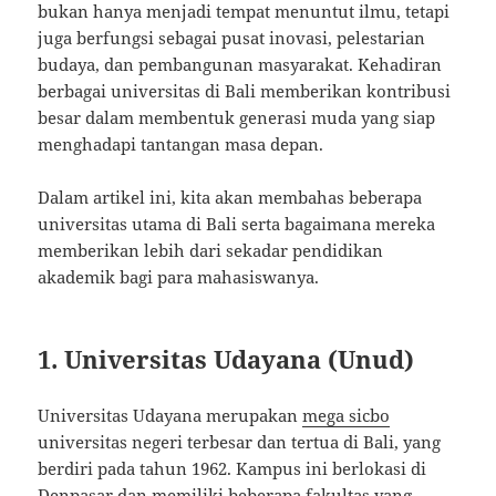
bukan hanya menjadi tempat menuntut ilmu, tetapi
juga berfungsi sebagai pusat inovasi, pelestarian
budaya, dan pembangunan masyarakat. Kehadiran
berbagai universitas di Bali memberikan kontribusi
besar dalam membentuk generasi muda yang siap
menghadapi tantangan masa depan.
Dalam artikel ini, kita akan membahas beberapa
universitas utama di Bali serta bagaimana mereka
memberikan lebih dari sekadar pendidikan
akademik bagi para mahasiswanya.
1. Universitas Udayana (Unud)
Universitas Udayana merupakan
mega sicbo
universitas negeri terbesar dan tertua di Bali, yang
berdiri pada tahun 1962. Kampus ini berlokasi di
Denpasar dan memiliki beberapa fakultas yang