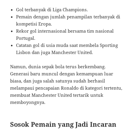
Gol terbanyak di Liga Champions.
Pemain dengan jumlah penampilan terbanyak di
kompetisi Eropa.
Rekor gol internasional bersama tim nasional
Portugal.
Catatan gol di usia muda saat membela Sporting
Lisbon dan juga Manchester United.
Namun, dunia sepak bola terus berkembang.
Generasi baru muncul dengan kemampuan luar
biasa, dan juga salah satunya sudah berhasil
melampaui pencapaian Ronaldo di kategori tertentu,
membuat Manchester United tertarik untuk
memboyongnya.
Sosok Pemain yang Jadi Incaran