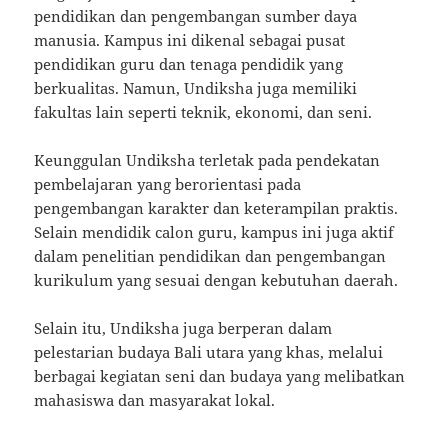
pendidikan dan pengembangan sumber daya
manusia. Kampus ini dikenal sebagai pusat
pendidikan guru dan tenaga pendidik yang
berkualitas. Namun, Undiksha juga memiliki
fakultas lain seperti teknik, ekonomi, dan seni.
Keunggulan Undiksha terletak pada pendekatan
pembelajaran yang berorientasi pada
pengembangan karakter dan keterampilan praktis.
Selain mendidik calon guru, kampus ini juga aktif
dalam penelitian pendidikan dan pengembangan
kurikulum yang sesuai dengan kebutuhan daerah.
Selain itu, Undiksha juga berperan dalam
pelestarian budaya Bali utara yang khas, melalui
berbagai kegiatan seni dan budaya yang melibatkan
mahasiswa dan masyarakat lokal.