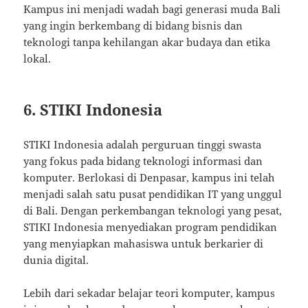
Kampus ini menjadi wadah bagi generasi muda Bali
yang ingin berkembang di bidang bisnis dan
teknologi tanpa kehilangan akar budaya dan etika
lokal.
6. STIKI Indonesia
STIKI Indonesia adalah perguruan tinggi swasta
yang fokus pada bidang teknologi informasi dan
komputer. Berlokasi di Denpasar, kampus ini telah
menjadi salah satu pusat pendidikan IT yang unggul
di Bali. Dengan perkembangan teknologi yang pesat,
STIKI Indonesia menyediakan program pendidikan
yang menyiapkan mahasiswa untuk berkarier di
dunia digital.
Lebih dari sekadar belajar teori komputer, kampus