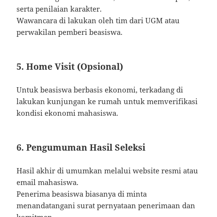
serta penilaian karakter.
Wawancara di lakukan oleh tim dari UGM atau
perwakilan pemberi beasiswa.
5. Home Visit (Opsional)
Untuk beasiswa berbasis ekonomi, terkadang di
lakukan kunjungan ke rumah untuk memverifikasi
kondisi ekonomi mahasiswa.
6. Pengumuman Hasil Seleksi
Hasil akhir di umumkan melalui website resmi atau
email mahasiswa.
Penerima beasiswa biasanya di minta
menandatangani surat pernyataan penerimaan dan