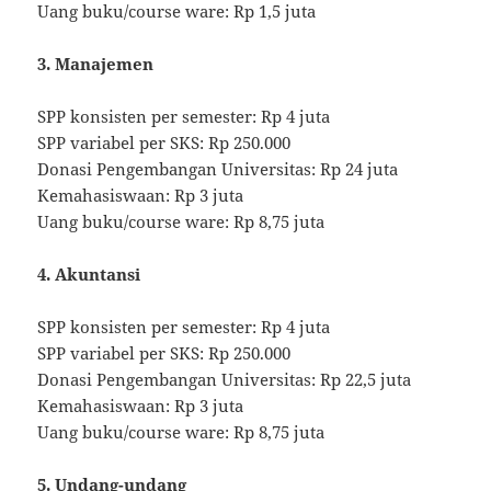
Uang buku/course ware: Rp 1,5 juta
3. Manajemen
SPP konsisten per semester: Rp 4 juta
SPP variabel per SKS: Rp 250.000
Donasi Pengembangan Universitas: Rp 24 juta
Kemahasiswaan: Rp 3 juta
Uang buku/course ware: Rp 8,75 juta
4. Akuntansi
SPP konsisten per semester: Rp 4 juta
SPP variabel per SKS: Rp 250.000
Donasi Pengembangan Universitas: Rp 22,5 juta
Kemahasiswaan: Rp 3 juta
Uang buku/course ware: Rp 8,75 juta
5. Undang-undang