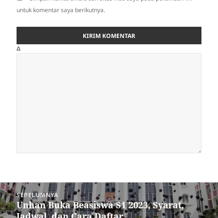
untuk komentar saya berikutnya.
Δ
Navigasi
SEBELUMNYA
pos
Unhan Buka Beasiswa S1 2023, Syarat,
Pos
Jadwal, dan Cara Daftar
sebelumnya: