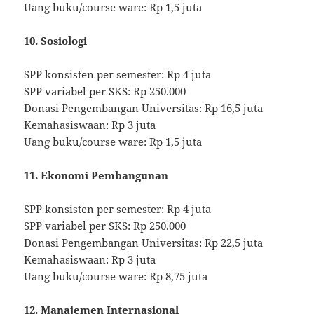
Uang buku/course ware: Rp 1,5 juta
10. Sosiologi
SPP konsisten per semester: Rp 4 juta
SPP variabel per SKS: Rp 250.000
Donasi Pengembangan Universitas: Rp 16,5 juta
Kemahasiswaan: Rp 3 juta
Uang buku/course ware: Rp 1,5 juta
11. Ekonomi Pembangunan
SPP konsisten per semester: Rp 4 juta
SPP variabel per SKS: Rp 250.000
Donasi Pengembangan Universitas: Rp 22,5 juta
Kemahasiswaan: Rp 3 juta
Uang buku/course ware: Rp 8,75 juta
12. Manajemen Internasional