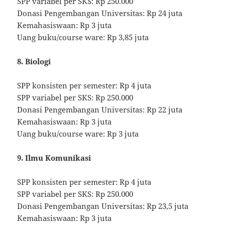
SPP variabel per SKS: Rp 250.000
Donasi Pengembangan Universitas: Rp 24 juta
Kemahasiswaan: Rp 3 juta
Uang buku/course ware: Rp 3,85 juta
8. Biologi
SPP konsisten per semester: Rp 4 juta
SPP variabel per SKS: Rp 250.000
Donasi Pengembangan Universitas: Rp 22 juta
Kemahasiswaan: Rp 3 juta
Uang buku/course ware: Rp 3 juta
9. Ilmu Komunikasi
SPP konsisten per semester: Rp 4 juta
SPP variabel per SKS: Rp 250.000
Donasi Pengembangan Universitas: Rp 23,5 juta
Kemahasiswaan: Rp 3 juta