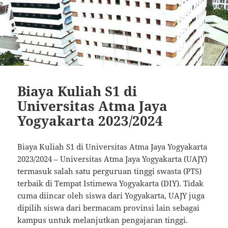
Biaya Kuliah S1 di
Universitas Atma Jaya
Yogyakarta 2023/2024
Biaya Kuliah S1 di Universitas Atma Jaya Yogyakarta
2023/2024 – Universitas Atma Jaya Yogyakarta (UAJY)
termasuk salah satu perguruan tinggi swasta (PTS)
terbaik di Tempat Istimewa Yogyakarta (DIY). Tidak
cuma diincar oleh siswa dari Yogyakarta, UAJY juga
dipilih siswa dari bermacam provinsi lain sebagai
kampus untuk melanjutkan pengajaran tinggi.