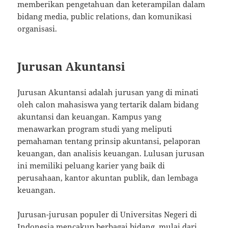
memberikan pengetahuan dan keterampilan dalam
bidang media, public relations, dan komunikasi
organisasi.
Jurusan Akuntansi
Jurusan Akuntansi adalah jurusan yang di minati
oleh calon mahasiswa yang tertarik dalam bidang
akuntansi dan keuangan. Kampus yang
menawarkan program studi yang meliputi
pemahaman tentang prinsip akuntansi, pelaporan
keuangan, dan analisis keuangan. Lulusan jurusan
ini memiliki peluang karier yang baik di
perusahaan, kantor akuntan publik, dan lembaga
keuangan.
Jurusan-jurusan populer di Universitas Negeri di
Indonesia mencakup berbagai bidang, mulai dari