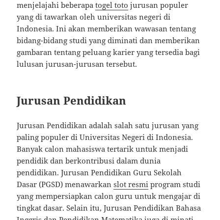
menjelajahi beberapa
togel toto
jurusan populer
yang di tawarkan oleh universitas negeri di
Indonesia. Ini akan memberikan wawasan tentang
bidang-bidang studi yang diminati dan memberikan
gambaran tentang peluang karier yang tersedia bagi
lulusan jurusan-jurusan tersebut.
Jurusan Pendidikan
Jurusan Pendidikan adalah salah satu jurusan yang
paling populer di Universitas Negeri di Indonesia.
Banyak calon mahasiswa tertarik untuk menjadi
pendidik dan berkontribusi dalam dunia
pendidikan. Jurusan Pendidikan Guru Sekolah
Dasar (PGSD) menawarkan
slot resmi
program studi
yang mempersiapkan calon guru untuk mengajar di
tingkat dasar. Selain itu, Jurusan Pendidikan Bahasa
Inggris dan Pendidikan Matematika juga di minati