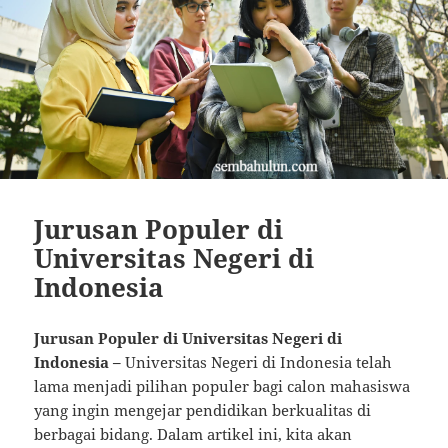
Jurusan Populer di
Universitas Negeri di
Indonesia
Jurusan Populer di Universitas Negeri di
Indonesia –
Universitas Negeri di Indonesia telah
lama menjadi pilihan populer bagi calon mahasiswa
yang ingin mengejar pendidikan berkualitas di
berbagai bidang. Dalam artikel ini, kita akan