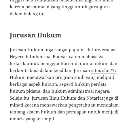
karena permintaan yang tinggi untuk guru-guru
dalam bidang ini.
Jurusan Hukum
Jurusan Hukum juga sangat populer di Universitas
Negeri di Indonesia. Banyak calon mahasiswa
tertarik untuk mengejar karier di dunia hukum dan
berkontribusi dalam keadilan. Jurusan
situs slot777
Hukum menawarkan program studi yang meliputi
berbagai aspek hukum, seperti hukum perdata,
hukum pidana, dan hukum administrasi negara.
Selain itu, Jurusan Ilmu Hukum dan Notariat juga di
minati karena menawarkan pengetahuan mendalam
tentang sistem hukum dan persiapan untuk menjadi
notaris yang terampil.