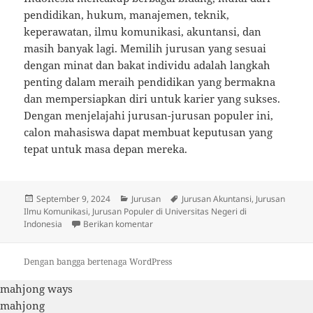
pendidikan, hukum, manajemen, teknik,
keperawatan, ilmu komunikasi, akuntansi, dan
masih banyak lagi. Memilih jurusan yang sesuai
dengan minat dan bakat individu adalah langkah
penting dalam meraih pendidikan yang bermakna
dan mempersiapkan diri untuk karier yang sukses.
Dengan menjelajahi jurusan-jurusan populer ini,
calon mahasiswa dapat membuat keputusan yang
tepat untuk masa depan mereka.
Diposkan
Kategori
Tag
September 9, 2024
Jurusan
Jurusan Akuntansi
,
Jurusan
pada
Ilmu Komunikasi
,
Jurusan Populer di Universitas Negeri di
untuk Jurusan Populer di Universitas Nege
Indonesia
Berikan komentar
Dengan bangga bertenaga WordPress
mahjong ways
mahjong