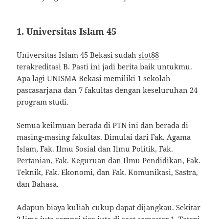
1. Universitas Islam 45
Universitas Islam 45 Bekasi sudah
slot88
terakreditasi B. Pasti ini jadi berita baik untukmu.
Apa lagi UNISMA Bekasi memiliki 1 sekolah
pascasarjana dan 7 fakultas dengan keseluruhan 24
program studi.
Semua keilmuan berada di PTN ini dan berada di
masing-masing fakultas. Dimulai dari Fak. Agama
Islam, Fak. Ilmu Sosial dan Ilmu Politik, Fak.
Pertanian, Fak. Keguruan dan Ilmu Pendidikan, Fak.
Teknik, Fak. Ekonomi, dan Fak. Komunikasi, Sastra,
dan Bahasa.
Adapun biaya kuliah cukup dapat dijangkau. Sekitar
2,lima juta sampai tiga juta di saat semester 1. Tetapi