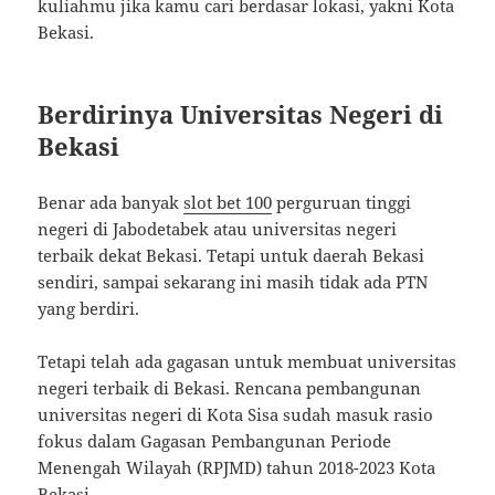
kuliahmu jika kamu cari berdasar lokasi, yakni Kota
Bekasi.
Berdirinya Universitas Negeri di
Bekasi
Benar ada banyak
slot bet 100
perguruan tinggi
negeri di Jabodetabek atau universitas negeri
terbaik dekat Bekasi. Tetapi untuk daerah Bekasi
sendiri, sampai sekarang ini masih tidak ada PTN
yang berdiri.
Tetapi telah ada gagasan untuk membuat universitas
negeri terbaik di Bekasi. Rencana pembangunan
universitas negeri di Kota Sisa sudah masuk rasio
fokus dalam Gagasan Pembangunan Periode
Menengah Wilayah (RPJMD) tahun 2018-2023 Kota
Bekasi.