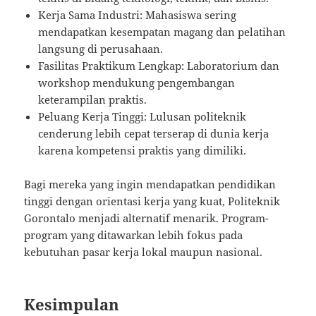
Kerja Sama Industri: Mahasiswa sering
mendapatkan kesempatan magang dan pelatihan
langsung di perusahaan.
Fasilitas Praktikum Lengkap: Laboratorium dan
workshop mendukung pengembangan
keterampilan praktis.
Peluang Kerja Tinggi: Lulusan politeknik
cenderung lebih cepat terserap di dunia kerja
karena kompetensi praktis yang dimiliki.
Bagi mereka yang ingin mendapatkan pendidikan
tinggi dengan orientasi kerja yang kuat, Politeknik
Gorontalo menjadi alternatif menarik. Program-
program yang ditawarkan lebih fokus pada
kebutuhan pasar kerja lokal maupun nasional.
Kesimpulan