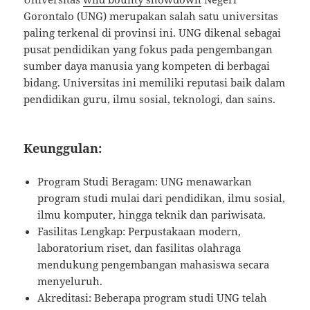
Gorontalo (UNG) merupakan salah satu universitas
paling terkenal di provinsi ini. UNG dikenal sebagai
pusat pendidikan yang fokus pada pengembangan
sumber daya manusia yang kompeten di berbagai
bidang. Universitas ini memiliki reputasi baik dalam
pendidikan guru, ilmu sosial, teknologi, dan sains.
Keunggulan:
Program Studi Beragam: UNG menawarkan
program studi mulai dari pendidikan, ilmu sosial,
ilmu komputer, hingga teknik dan pariwisata.
Fasilitas Lengkap: Perpustakaan modern,
laboratorium riset, dan fasilitas olahraga
mendukung pengembangan mahasiswa secara
menyeluruh.
Akreditasi: Beberapa program studi UNG telah