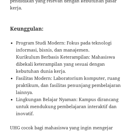
pendidikan yang relevan dengan kebutuhan pasar
kerja.
Keunggulan:
Program Studi Modern: Fokus pada teknologi
informasi, bisnis, dan manajemen.
Kurikulum Berbasis Keterampilan: Mahasiswa
dibekali keterampilan yang sesuai dengan
kebutuhan dunia kerja.
Fasilitas Modern: Laboratorium komputer, ruang
praktikum, dan fasilitas penunjang pembelajaran
lainnya.
Lingkungan Belajar Nyaman: Kampus dirancang
untuk mendukung pembelajaran interaktif dan
inovatif.
UHG cocok bagi mahasiswa yang ingin mengejar