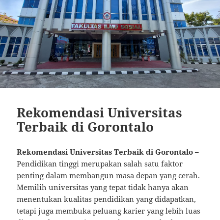
Rekomendasi Universitas
Terbaik di Gorontalo
Rekomendasi Universitas Terbaik di Gorontalo –
Pendidikan tinggi merupakan salah satu faktor
penting dalam membangun masa depan yang cerah.
Memilih universitas yang tepat tidak hanya akan
menentukan kualitas pendidikan yang didapatkan,
tetapi juga membuka peluang karier yang lebih luas