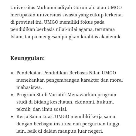
Universitas Muhammadiyah Gorontalo atau UMGO
merupakan universitas swasta yang cukup terkenal
di provinsi ini. UMGO memiliki fokus pada
pendidikan berbasis nilai-nilai agama, terutama
Islam, tanpa mengesampingkan kualitas akademik.
Keunggulan:
Pendekatan Pendidikan Berbasis Nilai: UMGO
menekankan pengembangan karakter dan moral
mahasiswa.
Program Studi Variatif: Menawarkan program
studi di bidang kesehatan, ekonomi, hukum,
teknik, dan ilmu sosial.
Kerja Sama Luas: UMGO memiliki kerja sama
dengan berbagai institusi dan perguruan tinggi
lain, baik di dalam maupun luar negeri.