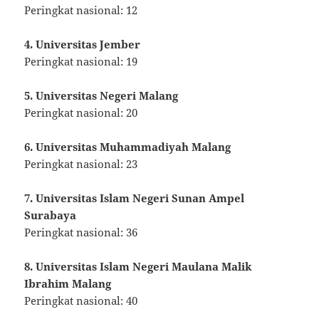
Peringkat nasional: 12
4. Universitas Jember
Peringkat nasional: 19
5. Universitas Negeri Malang
Peringkat nasional: 20
6. Universitas Muhammadiyah Malang
Peringkat nasional: 23
7. Universitas Islam Negeri Sunan Ampel
Surabaya
Peringkat nasional: 36
8. Universitas Islam Negeri Maulana Malik
Ibrahim Malang
Peringkat nasional: 40