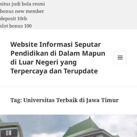
situs judi bola resmi
bonus new member
deposit 10rb
slot bonus 100
Website Informasi Seputar
Pendidikan di Dalam Mapun
di Luar Negeri yang
MENU
Terpercaya dan Terupdate
DAN
WIDGET
Tag:
Universitas Terbaik di Jawa Timur