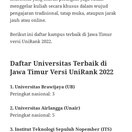
menggelar kuliah secara khusus dalam wujud
pengajaran tradisional, tatap muka, ataupun jarak
jauh atau online.
Berikut ini daftar kampus terbaik di Jawa Timur
versi UniRank 2022.
Daftar Universitas Terbaik di
Jawa Timur Versi UniRank 2022
1. Universitas Brawijaya (UB)
Peringkat nasional: 3
2. Universitas Airlangga (Unair)
Peringkat nasional: 5
3. Institut Teknologi Sepuluh Nopember (ITS)